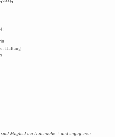
Realisieru
Immograph
4;
GmbH
Karlstraße
rin
138
ter Haftung
76137
53
Karlsruhe
www.immograph
 sind Mitglied bei Hohenlohe + und engagieren